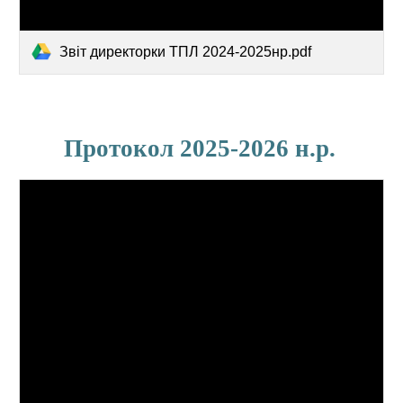
Звіт директорки ТПЛ 2024-2025нр.pdf
Протокол 202
5
-202
6
н.р
.